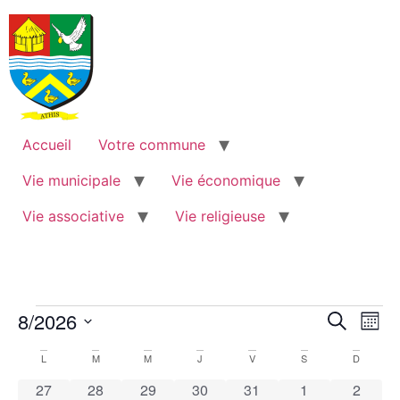
Accueil
Votre commune
Vie municipale
Vie économique
Vie associative
Vie religieuse
Rech
Na
8/2026
Recherche
Mois
Sélectionnez
de
et
une
Calendrier
L
M
M
J
V
S
D
date.
vu
navig
0 évènements
0 évènements
0 évènements
0 évènements
0 évènements
0 évènements
0 évèn
27
28
29
30
31
1
2
de