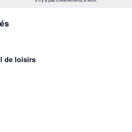
Il n’y a pas d’évènements à venir.
sés
l de loisirs