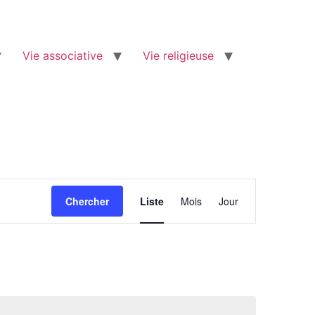
Vie associative
Vie religieuse
Navigation
Chercher
Liste
Mois
Jour
de
vues
Évènement